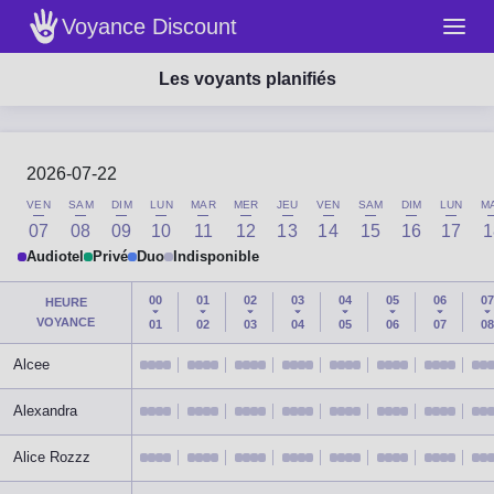
Voyance Discount
Les voyants planifiés
2026-07-22
VEN
SAM
DIM
LUN
MAR
MER
JEU
VEN
SAM
DIM
LUN
M
07
08
09
10
11
12
13
14
15
16
17
1
Audiotel
Privé
Duo
Indisponible
00
01
02
03
04
05
06
07
HEURE
VOYANCE
01
02
03
04
05
06
07
08
Alcee
Alexandra
Alice Rozzz