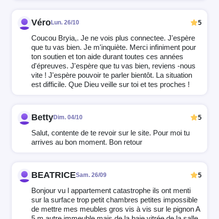
Véro
5
Lun. 26/10
Coucou Bryia,. Je ne vois plus connectee. J'espère
que tu vas bien. Je m'inquiète. Merci infiniment pour
ton soutien et ton aide durant toutes ces années
d'épreuves. J'espère que tu vas bien, reviens -nous
vite ! J'espère pouvoir te parler bientôt. La situation
est difficile. Que Dieu veille sur toi et tes proches !
Betty
5
Dim. 04/10
Salut, contente de te revoir sur le site. Pour moi tu
arrives au bon moment. Bon retour
BEATRICE
5
Sam. 26/09
Bonjour vu l appartement catastrophe ils ont menti
sur la surface trop petit chambres petites impossible
de mettre mes meubles gros vis à vis sur le pignon A
5 m autre immeuble mais de la baie vitrée de la salle