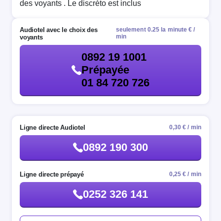
des voyants . Le discréto est inclus
Audiotel avec le choix des
seulement 0.25 la minute € /
min
voyants
0892 19 1001
Prépayée
01 84 720 726
Ligne directe Audiotel
0,30 € / min
0892 190 300
Ligne directe prépayé
0,25 € / min
0252 326 141