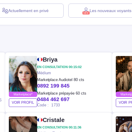
Actuellement
en privé
Les nouveaux
voyants
Briya
EN CONSULTATION 00:15:02
Médium
Marketplace Audiotel 80 cts
0892 199 845
Marketplace prépayée 60 cts
Marketplace*
Marketp
0484 462 697
6
VOIR PROFIL
VOIR P
Code : 1733
Cristale
EN CONSULTATION 00:11:36