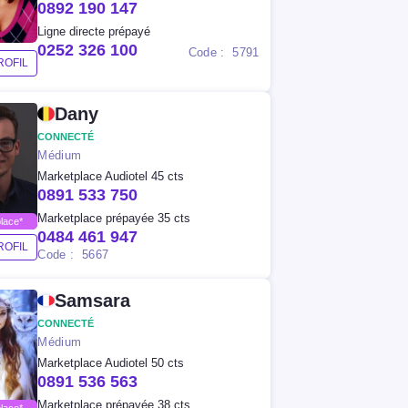
0892 190 147
Ligne directe prépayé
0252 326 100
Code : 5791
ROFIL
Dany
CONNECTÉ
Médium
Marketplace Audiotel 45 cts
0891 533 750
Marketplace prépayée 35 cts
lace*
0484 461 947
ROFIL
Code : 5667
Samsara
CONNECTÉ
Médium
Marketplace Audiotel 50 cts
0891 536 563
Marketplace prépayée 38 cts
lace*