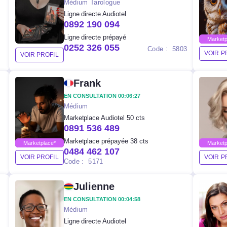
Médium Tarologue
Ligne directe Audiotel
0892 190 094
Ligne directe prépayé
Marketp
0252 326 055
Code : 5803
VOIR P
VOIR PROFIL
Frank
EN CONSULTATION 00:06:27
Médium
Marketplace Audiotel 50 cts
0891 536 489
Marketplace prépayée 38 cts
Marketplace*
Marketp
0484 462 107
VOIR PROFIL
VOIR P
Code : 5171
Julienne
EN CONSULTATION 00:04:58
Médium
Ligne directe Audiotel