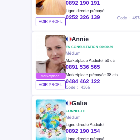
0892 190 191
Ligne directe prépayé
0252 326 139
Code : 497
VOIR PROFIL
Annie
EN CONSULTATION 00:00:39
Médium
Marketplace Audiotel 50 cts
0891 536 565
Marketplace prépayée 38 cts
Marketplace*
0484 462 122
VOIR PROFIL
Code : 4366
Galia
CONNECTÉ
Médium
Ligne directe Audiotel
0892 190 154
Ligne directe prépayé