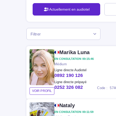
Actuellement
en audiotel
Filtrer
Marika Luna
EN CONSULTATION 00:15:46
Médium
Ligne directe Audiotel
0892 190 126
Ligne directe prépayé
0252 326 082
Code : 574
VOIR PROFIL
Nataly
EN CONSULTATION 00:11:59