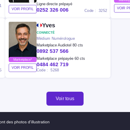
Ligne directe prépayé
1
VOIR P
VOIR PROFIL
0252 326 006
Code : 3252
Yves
CONNECTÉ
Médium Numérologue
Marketplace Audiotel 80 cts
0892 537 566
Marketplace prépayée 60 cts
Marketplace*
0484 462 719
VOIR PROFIL
5
Code : 5268
Voir tous
nt des photos d'illustration