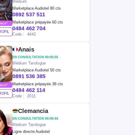
Médium
Marketplace Audiotel 80 cts
0892 537 511
Marketplace prépayée 60 cts
lace*
0484 462 704
ROFIL
Code : 4442
Anais
EN CONSULTATION 00:05:55
Médium Tarologue
Marketplace Audiotel 50 cts
0891 536 385
Marketplace prépayée 38 cts
lace*
0484 462 114
ROFIL
Code : 2011
Clemancia
EN CONSULTATION 00:00:44
Médium Tarologue
Ligne directe Audiotel