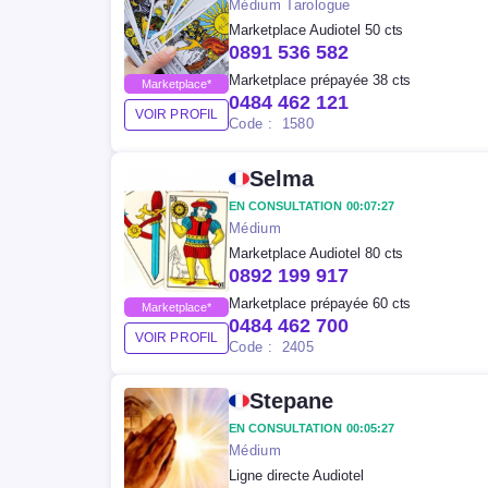
Médium Tarologue
Marketplace Audiotel 50 cts
0891 536 582
Marketplace prépayée 38 cts
Marketplace*
0484 462 121
VOIR PROFIL
Code : 1580
Selma
EN CONSULTATION 00:07:27
Médium
Marketplace Audiotel 80 cts
0892 199 917
Marketplace prépayée 60 cts
Marketplace*
0484 462 700
VOIR PROFIL
Code : 2405
Stepane
EN CONSULTATION 00:05:27
Médium
Ligne directe Audiotel