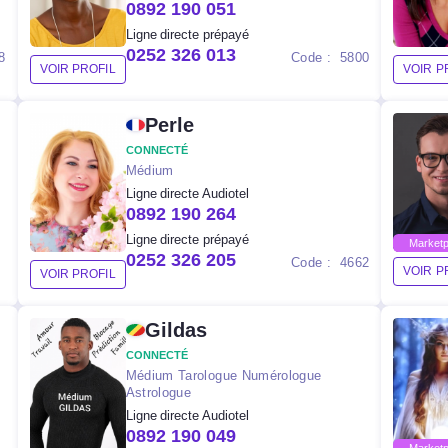
0892 190 051
Ligne directe prépayé
0252 326 013
8
Code : 5800
VOIR PROFIL
VOIR P
Perle
CONNECTÉ
Médium
Ligne directe Audiotel
0892 190 264
Ligne directe prépayé
Marketp
0252 326 205
Code : 4662
VOIR P
VOIR PROFIL
Gildas
CONNECTÉ
Médium Tarologue Numérologue
Astrologue
Ligne directe Audiotel
0892 190 049
Marketp