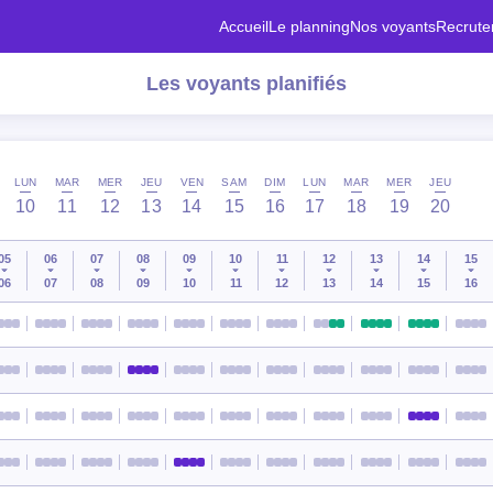
Accueil
Le planning
Nos voyants
Recrut
Les voyants planifiés
LUN
MAR
MER
JEU
VEN
SAM
DIM
LUN
MAR
MER
JEU
10
11
12
13
14
15
16
17
18
19
20
05
06
07
08
09
10
11
12
13
14
15
06
07
08
09
10
11
12
13
14
15
16