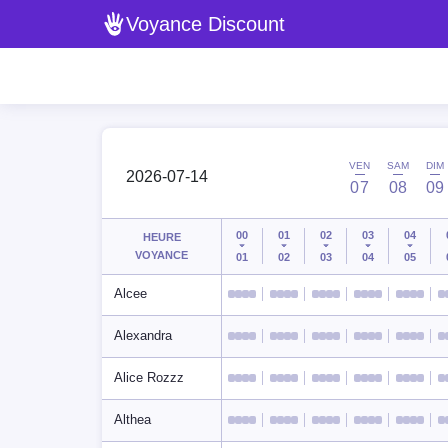
Voyance Discount
VEN
SAM
DIM
2026-07-14
07
08
09
00
01
02
03
04
HEURE
VOYANCE
01
02
03
04
05
Alcee
Alexandra
Alice Rozzz
Althea