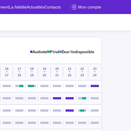
ement
La fidélité
Actualités
Contacts
Mon compte
Audiotel
Privé
Duo
Indisponible
16
17
18
19
20
21
22
23
17
18
19
20
21
22
23
24