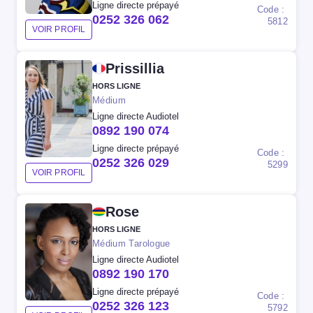
Ligne directe prépayé
Code :
0252 326 062
5812
VOIR PROFIL
Prissillia
HORS LIGNE
Médium
Ligne directe Audiotel
0892 190 074
Ligne directe prépayé
Code :
0252 326 029
5299
VOIR PROFIL
Rose
HORS LIGNE
Médium Tarologue
Ligne directe Audiotel
0892 190 170
Ligne directe prépayé
Code :
0252 326 123
5792