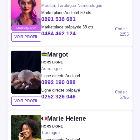
Médium Tarologue Numérologue
Marketplace Audiotel 50 cts
0891 536 681
Marketplace prépayée 38 cts
Marketplace*
Code :
0484 462 124
2255
VOIR PROFIL
Margot
HORS LIGNE
Astrologue
Ligne directe Audiotel
0892 190 088
Ligne directe prépayé
Code :
0252 326 046
5796
VOIR PROFIL
Marie Helene
HORS LIGNE
Tarologue
Ligne directe Audiotel