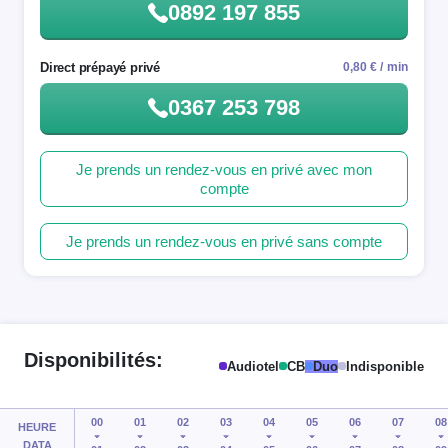
0892 197 855
Direct prépayé privé
0,80 € / min
0367 253 798
Je prends un rendez-vous en privé avec mon
compte
Je prends un rendez-vous en privé sans compte
Disponibilités:
Audiotel
CB
Duo
Indisponible
00
01
02
03
04
05
06
07
08
HEURE
DATA