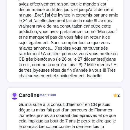
aviez effectivement raison, tout le monde s'est
décommandé au fil des jours et jusqu'à la dernière
minute...Bref, j'ai été invitée in extremis par une amie
le 24 et j'ai effectivement fait de la route !!! Je suis
vraiment ravie de ma consultation car outre cette
prédiction, vous avez parfaitement cerné "Monsieur"
et ne manquerai pas de vous faire un retour à ce
sujet également. Sans compter tout ce que vous
m'avez annoncé... J'espère vous retrouver très
rapidement ! A ce titre, pourriez-vous vous mettre en
CB très bientôt svp (le 26 ou le 27 décembre(!)dans
la nuit, comme la dernière fois !!!!) ? Mille mercis ! Et
de très joyeuses fêtes de fin d'année à vous !!! Très
chaleureusement et spirituellement, Isabelle.
Caroline
2
Mar. 11/08
Gulinia suite à la consult d'hier soir en CB je suis
déçue tu m'as fait part d'un parcours de Flammes
Jumelles je suis au courant des épreuves et ce que
cela implique au bout de 7 ans je peux te dire que je
le connais bien... par contre la dernière fois tu