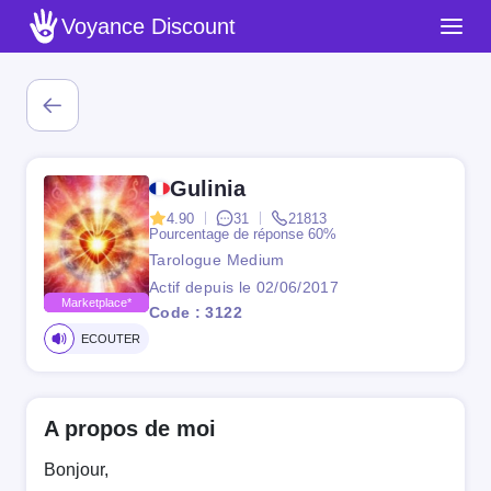
Voyance Discount
Gulinia
4.90
31
21813
Pourcentage de réponse
60%
Tarologue Medium
Actif depuis le 02/06/2017
Marketplace*
Code : 3122
ECOUTER
A propos de moi
Bonjour,