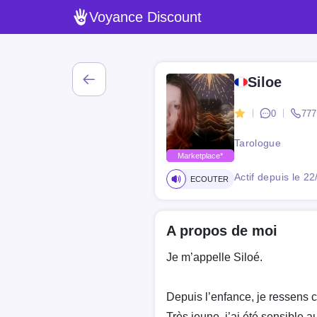
Voyance Discount
Siloe
0
777
Tarologue
Marketplace*
Actif depuis le 2
ECOUTER
A propos de moi
Je m’appelle Siloé.
Depuis l’enfance, je ressens c
Très jeune, j’ai été sensible 