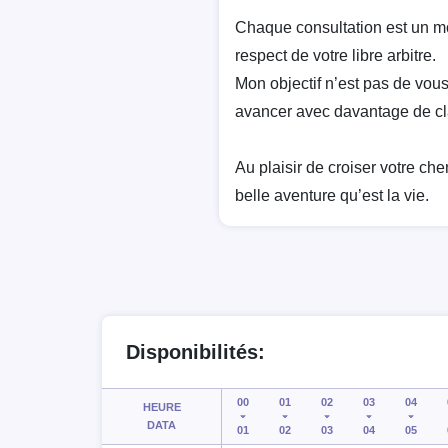
Chaque consultation est un m
respect de votre libre arbitre.
Mon objectif n’est pas de vous
avancer avec davantage de cla
Au plaisir de croiser votre c
belle aventure qu’est la vie.
Disponibilités:
00
01
02
03
04
HEURE
DATA
01
02
03
04
05