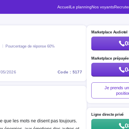
Accueil
Le planning
Nos voyants
Recrut
Marketplace Audiotel 
0
Pourcentage de réponse
60%
Marketplace prépayée
0
2/05/2026
Code : 5177
Je prends un
positi
Ligne directe privé
e que les mots ne disent pas toujours.
0
aux énergies, aux émotions des autres et