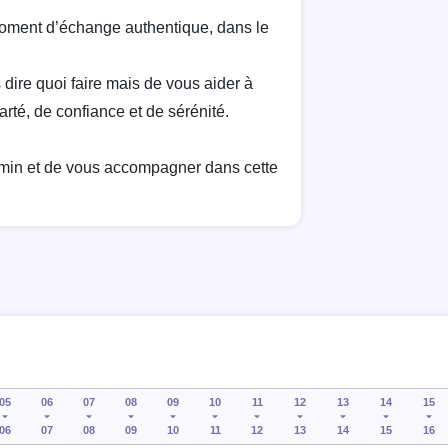
oment d’échange authentique, dans le
 dire quoi faire mais de vous aider à
rté, de confiance et de sérénité.
hemin et de vous accompagner dans cette
05
06
07
08
09
10
11
12
13
14
15
06
07
08
09
10
11
12
13
14
15
16