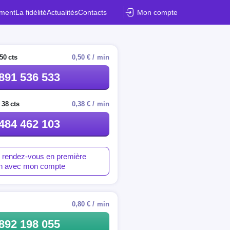
ement
La fidélité
Actualités
Contacts
Mon compte
50 cts
0,50 € / min
891 536 533
 38 cts
0,38 € / min
484 462 103
 rendez-vous en première
on avec mon compte
0,80 € / min
892 198 055